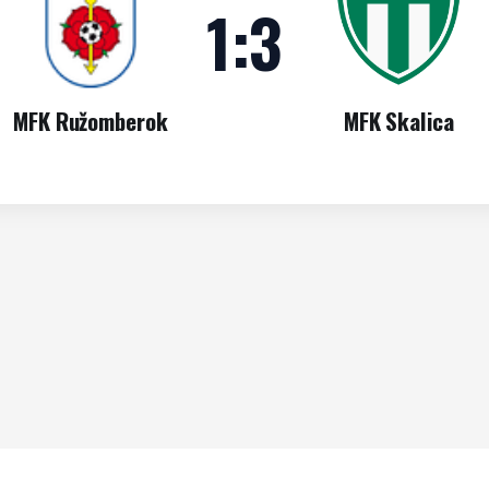
1
:
3
MFK Ružomberok
MFK Skalica