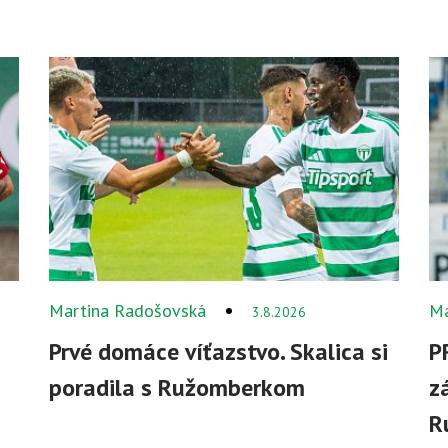
Martina Radošovská
Ma
3.8.2026
Prvé domáce víťazstvo. Skalica si
P
poradila s Ružomberkom
z
R