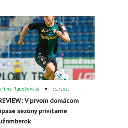
rtina Radošovská
31.7.2026
REVIEW: V prvom domácom
ápase sezóny privítame
užomberok