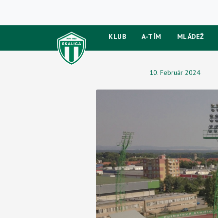
KLUB
A-TÍM
MLÁDEŽ
10. Február 2024