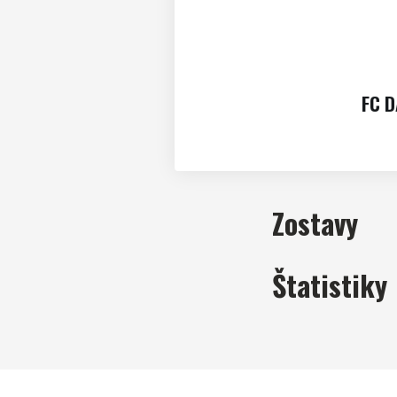
FC D
Zostavy
Štatistiky