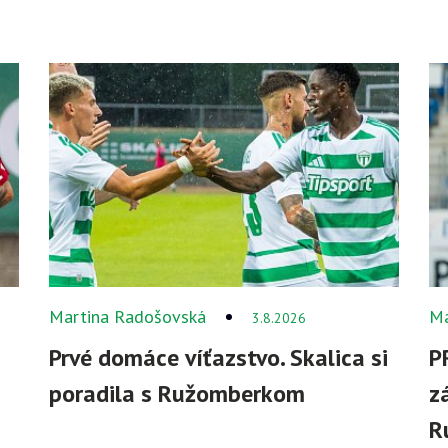
Martina Radošovská
Ma
3.8.2026
Prvé domáce víťazstvo. Skalica si
P
poradila s Ružomberkom
z
R