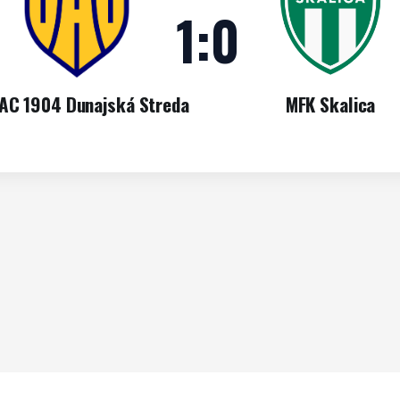
1
:
0
AC 1904 Dunajská Streda
MFK Skalica