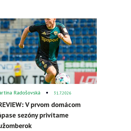
rtina Radošovská
31.7.2026
REVIEW: V prvom domácom
ápase sezóny privítame
užomberok