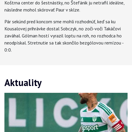
Koštrna center do šestnástky, no Štefánik ju netrafil ideálne,
následne mohol skórovať Paur v sklze.
Pár sekúnd pred koncom sme mohli rozhodnúť, keď sa ku
Kousalovej prihrávke dostal Sobczyk, no zoči-voči Takáčovi
zaváhal. Gólman hostí vyrazil loptu na roh, no rozhodca ho
neodpískal. Stretnutie sa tak skončilo bezgólovou remízou -
0:0.
Aktuality