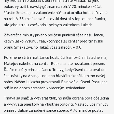
my, keď sa Yao dostal k odrazenej strele Vlaska, no jeho
pokus vyrazil trnavský gólman na roh. V 28. minúte skúšal
šťastie Smékal, no zakončenie nášho útočníka bola tečované
na roh. V 33. minúte sa Ristovski dostal s loptou cez Ranka,
ale jeho strelu zneškodnil pekným zákrokom Luksch.
Záverečné minúty prvého polčasu priniesli ešte našu šancu,
kedy Vlasko vysunul Yaa, ktorý poslal center pred trnavskú
bránu Smékalovi, no Takáč včas zakročil – 0:0.
Po zmene strán mal šancu hosťujúci Bainovič a následne si aj
Matejov nabehol na center Rudzana, ale nezakončil presne.
Ďalšie minúty priniesli šancu Trnavy, kedy Oseni centroval do
šestnástky na Azanga, no jeho hlavička skončila mimo našej
brány. Nášho Lukscha preverovali Bainovič aj Oseni. Postupne
prišlo na oboch stranách k viacerým striedaniam.
Trnava sa snažila vytvárať tlak, no naša obrana bola dôsledná
a vykrývala priestory na vlastnej polovici. Nasledujúce minúty
priniesli ďalšie zahodené šance súpera. V 76. minúte poslal