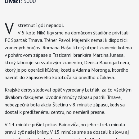
Diváci:
3000
V
stretnutí gól nepadol.
V 5. kole Niké ligy sme na domácom štadióne privítali
FC Spartak Trnava. Tréner Pavol Majerník nemal k dispozícii
zranených hráčov, Romana Hašu, ktorý utrpel zranenie kolena
v pohárovom zápase s Trsticami, brankára Martina Junasa,
ktorý laboruje so svalovým zranením, Denisa Baumgartnera,
ktorý je po operácii kľúčnej kosti a Adama Moronga, ktorého
návrat do zápasového kolotoča sa onedlho očakáva.
Krajské derby sledoval opäť vypredaný Letňák, za čo všetkým
divákom ďakujeme. Úvodné minúty zápasu patrili Trnave,
nebezpečná bola akcia Štetinu v 8. minúte zápasu, kedy sa
dostal k predĺženému centru, no nemieril presne.
V 14. minúte prišiel pokus Bainoviča, no jeho strela minula
pravú tyč našej brány. V 15. minúte sme sa dostali k slovu aj