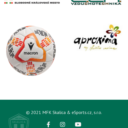
© 2021 MFK Skalica & eSports.cz, s.r.o.