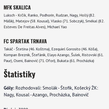
MFK SKALICA
Luksch - Krčík, Ranko, Podhorin, Rudzan, Nagy, Hollý (82.
Mášik), Matejov (58. Kousal), Vlasko (71. Sobczyk), Smékal (82.
Esteves De Freitas Alves), Michael Yao
FC SPARTAK TRNAVA
Takáč - Štetina (46. Koštrna), Ezequiel Gorosito (46. Kóša),
Kompan Breznik, Štefánik, Elayo Azango, Šulek, Ristovski (61.
Paur), Oseni, Bainović (71. Ofori), Bukata (61. Procházka)
Štatistiky
Góly:
Rozhodovali: Smolák - Štofik, Košecký ŽK:
Nagy, Kousal - Azango, Procházka, Bainovič