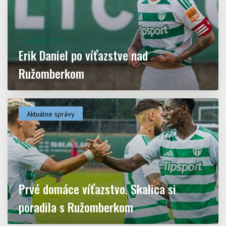
3. August 2026
Erik Daniel po víťazstve nad
Ružomberkom
Aktuálne správy
3. August 2026
Prvé domáce víťazstvo. Skalica si
poradila s Ružomberkom