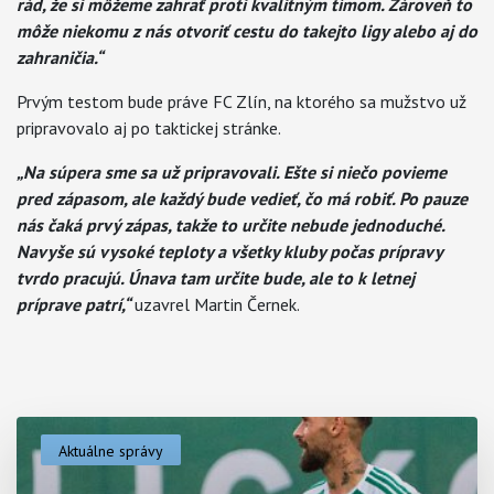
rád, že si môžeme zahrať proti kvalitným tímom. Zároveň to
môže niekomu z nás otvoriť cestu do takejto ligy alebo aj do
zahraničia.“
Prvým testom bude práve FC Zlín, na ktorého sa mužstvo už
pripravovalo aj po taktickej stránke.
„Na súpera sme sa už pripravovali. Ešte si niečo povieme
pred zápasom, ale každý bude vedieť, čo má robiť. Po pauze
nás čaká prvý zápas, takže to určite nebude jednoduché.
Navyše sú vysoké teploty a všetky kluby počas prípravy
tvrdo pracujú. Únava tam určite bude, ale to k letnej
príprave patrí,“
uzavrel Martin Černek.
Aktuálne správy
Aktuality