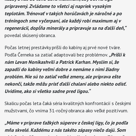
pripravený. Zvládame to všetci aj napriek vysokým
teplotám. Trénovať v takých horúčavách je náročné a po
tréningoch sme vyčerpaní, ale každý robí maximum aj v
regenerácii, dopĺňa minerály a pripravuje sa na ďalší deň,“
povedal skúsený obranca.
Počas letnej prestávky prišli do kabíny aj prvé nové tváre.
Podľa Černeka sa zatiaľ adaptovali bez problémov.
„Prišli k
nám Levan Nonikashvili a Patrick Karhan. Myslím si, že
zapadli do kabíny veľmi dobre a nemáme s nimi žiadny
problém. Nie sú to zatiaľ veľké zmeny, ale príprava ešte
nekončí, takže môžu prísť ďalší chalani alebo niekto odísť.
Uvidíme, ako si všetko sadne pred ligou.“
Skalicu počas leta čaká séria kvalitných konfrontácií s českými
mužstvami, čo vníma 31-ročný obranca ako veľké pozitívum.
„Máme v príprave ťažkých súperov z českej ligy, čo je podľa
mňa skvelé. Každému z nás takéto zápasy niečo dajú. Som