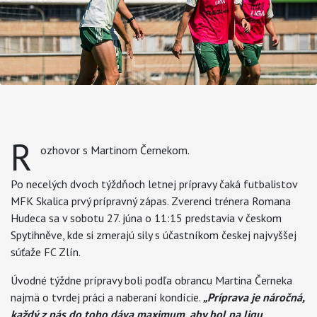
R
ozhovor s Martinom Černekom.
Po necelých dvoch týždňoch letnej prípravy čaká futbalistov
MFK Skalica prvý prípravný zápas. Zverenci trénera Romana
Hudeca sa v sobotu 27. júna o 11:15 predstavia v českom
Spytihněve, kde si zmerajú sily s účastníkom českej najvyššej
súťaže FC Zlín.
Úvodné týždne prípravy boli podľa obrancu Martina Černeka
najmä o tvrdej práci a naberaní kondície.
„Príprava je náročná,
každý z nás do toho dáva maximum, aby bol na ligu