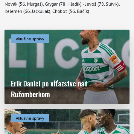
Novák (56. Murgaš), Grygar (78. Hladík) - Jevoš (78. Slávik),
Kelemen (66. Jackuliak), Chobot (56. Bačík)
Aktuálne správy
Aktuality
3. August 2026
Erik Daniel po víťazstve nad
Ružomberkom
Aktuálne správy