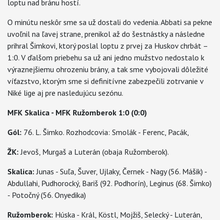
loptu nad bránu hostí.
O minútu neskôr sme sa už dostali do vedenia. Abbati sa pekne
uvoľnil na ľavej strane, prenikol až do šestnástky a následne
prihral Šimkovi, ktorý poslal loptu z prvej za Huskov chrbát –
1:0. V ďalšom priebehu sa už ani jedno mužstvo nedostalo k
výraznejšiemu ohrozeniu brány, a tak sme vybojovali dôležité
víťazstvo, ktorým sme si definitívne zabezpečili zotrvanie v
Niké lige aj pre nasledujúcu sezónu.
MFK
Skalica
- MFK Ružomberok 1:0 (0:0)
Gól:
76. L. Šimko. Rozhodcovia: Smolák - Ferenc, Pacák,
ŽK:
Jevoš, Murgaš a Luterán (obaja Ružomberok).
Skalica
:
Junas - Suľa, Šuver, Ujlaky, Černek - Nagy (56. Mášik) -
Abdullahi, Pudhorocký, Bariš (92. Podhorín), Leginus (68. Šimko)
- Potočný (56. Onyedika)
Ružomberok:
Húska - Král, Köstl, Mojžiš, Selecký - Luterán,