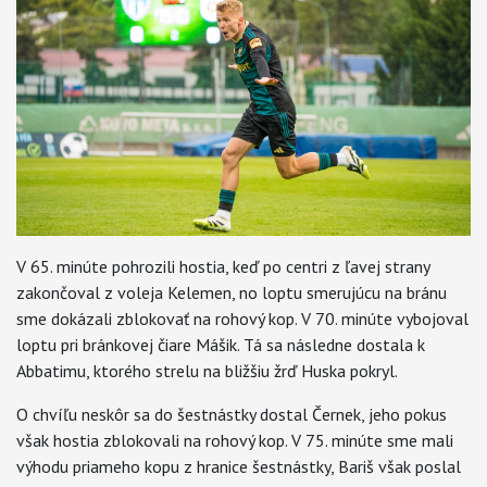
V 65. minúte pohrozili hostia, keď po centri z ľavej strany
zakončoval z voleja Kelemen, no loptu smerujúcu na bránu
sme dokázali zblokovať na rohový kop. V 70. minúte vybojoval
loptu pri bránkovej čiare Mášik. Tá sa následne dostala k
Abbatimu, ktorého strelu na bližšiu žrď Huska pokryl.
O chvíľu neskôr sa do šestnástky dostal Černek, jeho pokus
však hostia zblokovali na rohový kop. V 75. minúte sme mali
výhodu priameho kopu z hranice šestnástky, Bariš však poslal