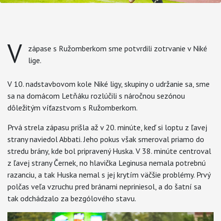
V
zápase s Ružomberkom sme potvrdili zotrvanie v Niké
lige.
V 10. nadstavbovom kole Niké ligy, skupiny o udržanie sa, sme
sa na domácom Letňáku rozlúčili s náročnou sezónou
dôležitým víťazstvom s Ružomberkom.
Prvá strela zápasu prišla až v 20. minúte, keď si loptu z ľavej
strany naviedol Abbati. Jeho pokus však smeroval priamo do
stredu brány, kde bol pripravený Huska. V 38. minúte centroval
z ľavej strany Černek, no hlavička Leginusa nemala potrebnú
razanciu, a tak Huska nemal s jej krytím väčšie problémy. Prvý
polčas veľa vzruchu pred bránami nepriniesol, a do šatní sa
tak odchádzalo za bezgólového stavu.