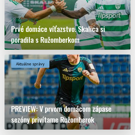
3. August 2026
Prvé domáce víťazstvo. Skalica si
poradila s Ružomberkom
Aktuálne správy
31. Júl 2026
PREVIEW: V prvom domácom zápase
sezóny privítame Ružomberok