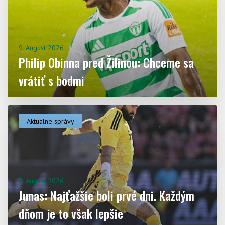
Aktuality
9. August 2026
Philip Obinna pred Žilinou: Chceme sa
vrátiť s bodmi
Aktuálne správy
8. August 2026
Junas: Najťažšie boli prvé dni. Každým
dňom je to však lepšie