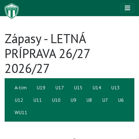
Zápasy - LETNÁ
PRÍPRAVA 26/27
2026/27
A-tím
U19
U17
U15
U14
U13
U12
U11
U10
U9
U8
U7
U6
WU11