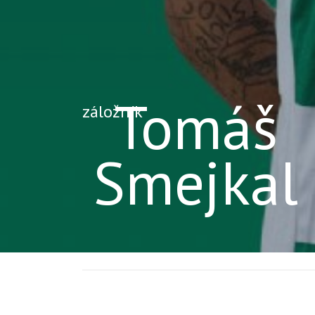
Tomáš
záložník
Smejkal
Informácie o hráčovi