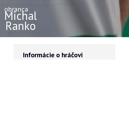
obranca
Michal
Ranko
Informácie o hráčovi
VÝŠKA
VÁHA
189
76
cm
kg
VEK
32
rokov