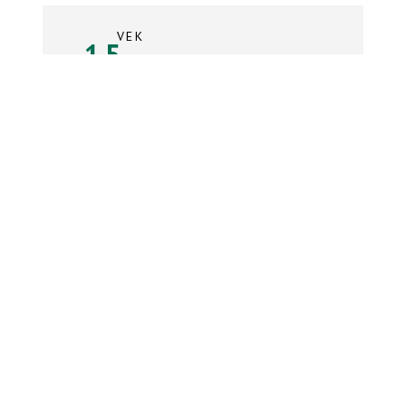
VEK
15
rokov
Súpiska tímu