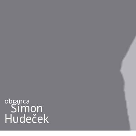
obranca
Šimon
Hudeček