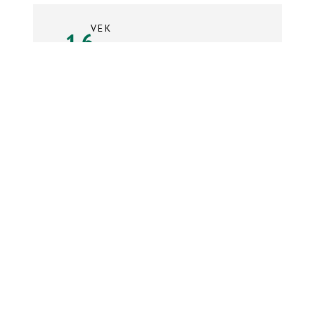
VEK
16
rokov
Súpiska tímu