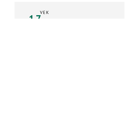
VEK
17
rokov
Súpiska tímu