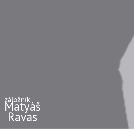
záložník
Matyáš
Ravas