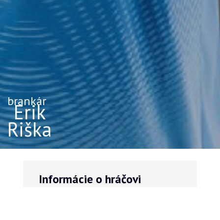
brankár
Erik
Riška
Informácie o hráčovi
VÝŠKA
VÁHA
190
93
cm
kg