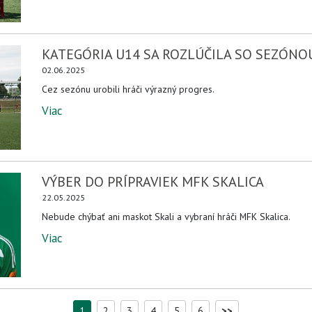
KATEGÓRIA U14 SA ROZLÚČILA SO SEZÓNO
02.06.2025
Cez sezónu urobili hráči výrazný progres.
Viac
VÝBER DO PRÍPRAVIEK MFK SKALICA
22.05.2025
Nebude chýbať ani maskot Skali a vybraní hráči MFK Skalica.
Viac
1
2
3
4
5
6
>>