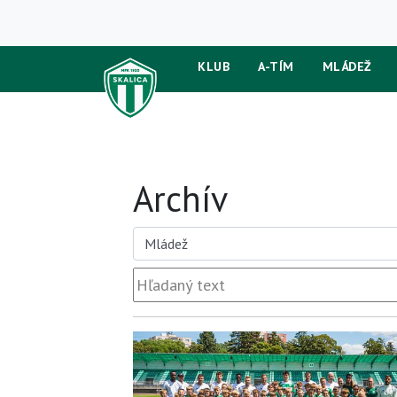
KLUB
A-TÍM
MLÁDEŽ
Archív