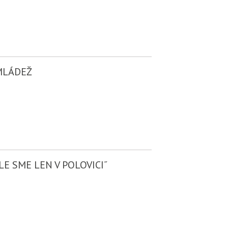
MLÁDEŽ
LE SME LEN V POLOVICI˝