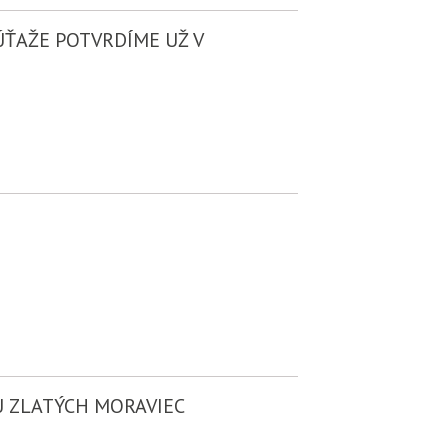
SÚŤAŽE POTVRDÍME UŽ V
U ZLATÝCH MORAVIEC