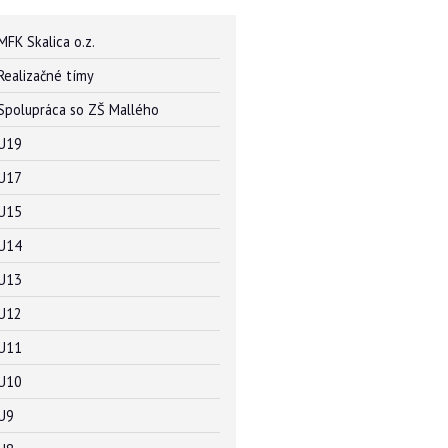
MFK Skalica o.z.
Realizačné tímy
Spolupráca so ZŠ Mallého
U19
U17
U15
U14
U13
U12
U11
U10
U9