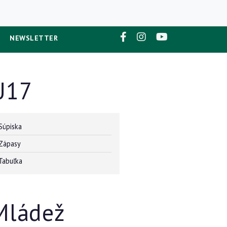
NEWSLETTER
U17
Súpiska
Zápasy
Tabuľka
Mládež