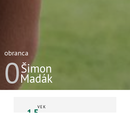
obranca
0
Šimon
Madák
VEK
15
rokov