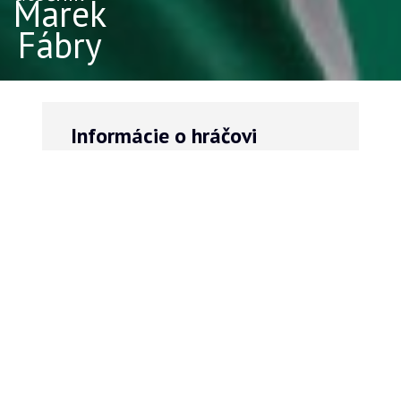
Marek
Fábry
Informácie o hráčovi
VÝŠKA
VEK
191
28
cm
rokov